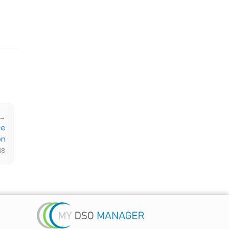
 →
ce
on
18