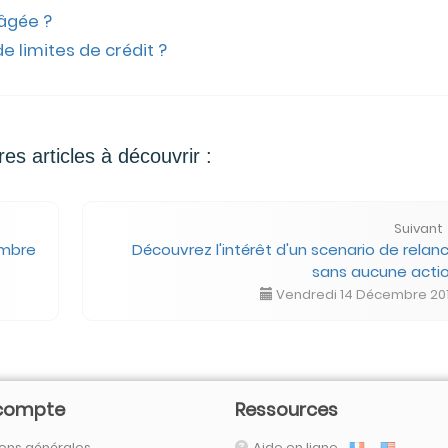
 âgé
e ?
 limites de cré
dit ?
res articles à découvrir :
Suivant
embre
Découvrez l'intérêt d'un scenario de relan
sans aucune acti
Vendredi 14 Décembre 20
compte
Ressources
ons générales
Aide en ligne