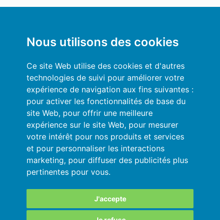
Blog du Credit Management
Mon compte
Nous utilisons des cookies
Conditions générales
Ce site Web utilise des cookies et d'autres
technologies de suivi pour améliorer votre
Politique de Confidentialité
expérience de navigation aux fins suivantes :
pour activer les fonctionnalités de base du
Se connecter
site Web
,
pour offrir une meilleure
expérience sur le site Web
,
pour mesurer
Ressources
votre intérêt pour nos produits et services
et pour personnaliser les interactions
Aide en ligne
marketing
,
pour diffuser des publicités plus
pertinentes pour vous
.
Importez vos données en automatique
Vos données sont en sécurité
J'accepte
Je refuse