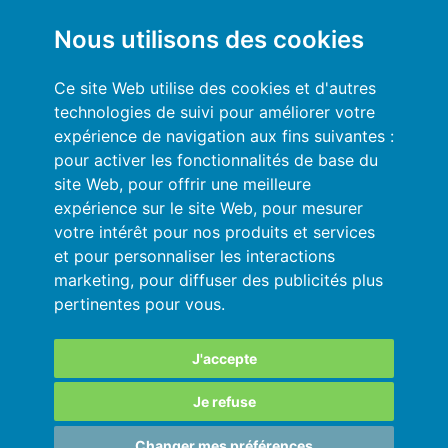
Mon compte
Nous utilisons des cookies
Conditions générales
Ce site Web utilise des cookies et d'autres
technologies de suivi pour améliorer votre
Politique de Confidentialité
expérience de navigation aux fins suivantes :
pour activer les fonctionnalités de base du
Se connecter
site Web
,
pour offrir une meilleure
expérience sur le site Web
,
pour mesurer
Ressources
votre intérêt pour nos produits et services
et pour personnaliser les interactions
Aide en ligne
marketing
,
pour diffuser des publicités plus
pertinentes pour vous
.
Importez vos données en automatique
Vos données sont en sécurité
J'accepte
Je refuse
SARL au capital de 180 000€ immatriculée
Changer mes préférences