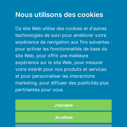
Mon compte
Nous utilisons des cookies
Conditions générales
Ce site Web utilise des cookies et d'autres
technologies de suivi pour améliorer votre
Politique de Confidentialité
expérience de navigation aux fins suivantes :
pour activer les fonctionnalités de base du
Se connecter
site Web
,
pour offrir une meilleure
expérience sur le site Web
,
pour mesurer
Ressources
votre intérêt pour nos produits et services
et pour personnaliser les interactions
Aide en ligne
marketing
,
pour diffuser des publicités plus
pertinentes pour vous
.
Importez vos données en automatique
Vos données sont en sécurité
J'accepte
Je refuse