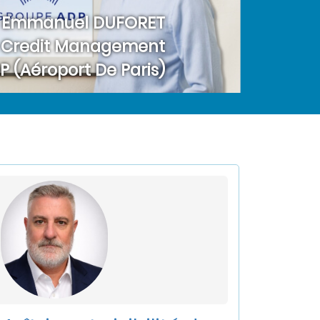
Emmanuel DUFORET
u Credit Management
 (Aéroport De Paris)