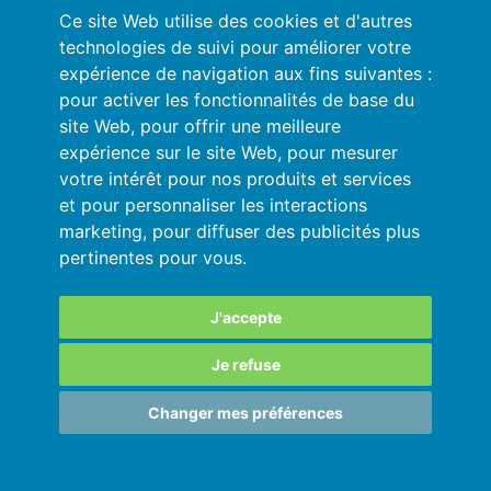
Conditions générales
Ce site Web utilise des cookies et d'autres
technologies de suivi pour améliorer votre
Politique de Confidentialité
expérience de navigation aux fins suivantes :
pour activer les fonctionnalités de base du
Se connecter
site Web
,
pour offrir une meilleure
expérience sur le site Web
,
pour mesurer
Ressources
votre intérêt pour nos produits et services
et pour personnaliser les interactions
Aide en ligne
marketing
,
pour diffuser des publicités plus
pertinentes pour vous
.
Importez vos données en automatique
Vos données sont en sécurité
J'accepte
Je refuse
SARL au capital de 180 000€ immatriculée
Changer mes préférences
au RCS de Grenoble 811828987
Copyright © 2015-2026 •
MY DSO MANAGER
• France