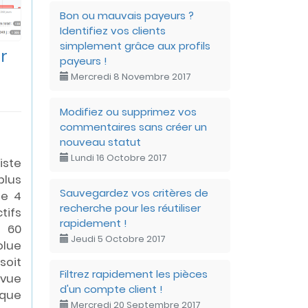
Bon ou mauvais payeurs ?
Identifiez vos clients
simplement grâce aux profils
r
payeurs !
Mercredi 8 Novembre 2017
Modifiez ou supprimez vos
commentaires sans créer un
nouveau statut
Lundi 16 Octobre 2017
ste
plus
Sauvegardez vos critères de
te 4
recherche pour les réutiliser
tifs
rapidement !
e 60
Jeudi 5 Octobre 2017
olue
soit
Filtrez rapidement les pièces
vue
d'un compte client !
ique
Mercredi 20 Septembre 2017