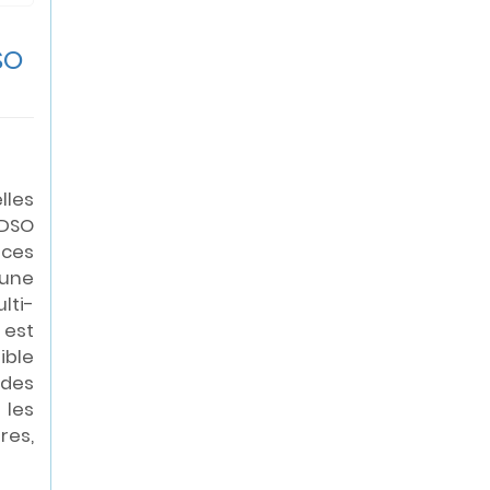
SO
les
 DSO
ces
'une
lti-
est
ble
des
 les
res,