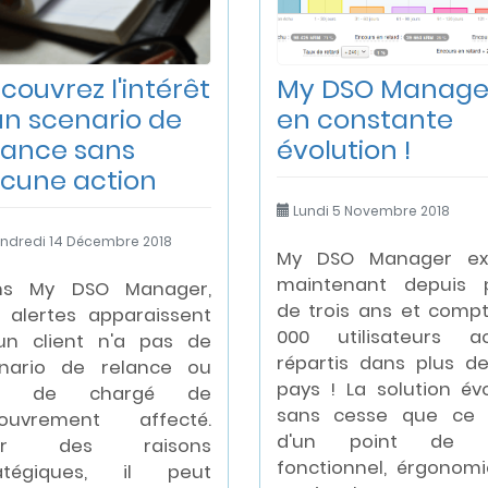
couvrez l'intérêt
My DSO Manage
un scenario de
en constante
lance sans
évolution !
cune action
Lundi 5 Novembre 2018
ndredi 14 Décembre 2018
My DSO Manager exi
maintenant depuis 
ns My DSO Manager,
de trois ans et comp
 alertes apparaissent
000 utilisateurs ac
un client n'a pas de
répartis dans plus d
nario de relance ou
pays ! La solution év
s de chargé de
sans cesse que ce 
couvrement affecté.
d'un point de 
ur des raisons
fonctionnel, érgonom
ratégiques, il peut