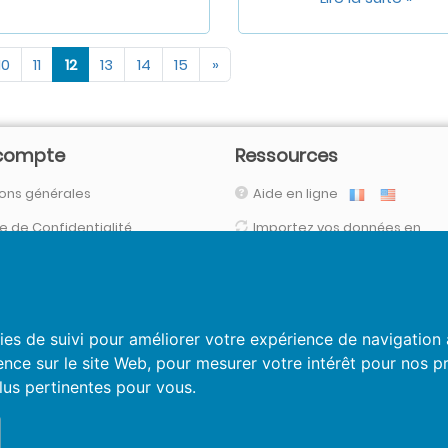
10
11
12
13
14
15
»
compte
Ressources
ons générales
Aide en ligne
ue de Confidentialité
Importez vos données en
automatique
necter
(via nos connecteurs, FTPs, SFTP, API,
Vos données sont en sécurit
ies de suivi pour améliorer votre expérience de navigation 
ence sur le site Web
,
pour mesurer votre intérêt pour nos pr
plus pertinentes pour vous
.