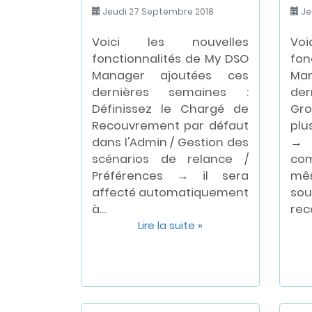
Jeudi 27 Septembre 2018
Jeu
Voici les nouvelles
Vo
fonctionnalités de My DSO
fon
Manager ajoutées ces
Ma
dernières semaines :
de
Définissez le Chargé de
Gr
Recouvrement par défaut
plu
dans l'Admin / Gestion des
→ 
scénarios de relance /
com
Préférences → il sera
mê
affecté automatiquement
sou
à...
rec
Lire la suite »