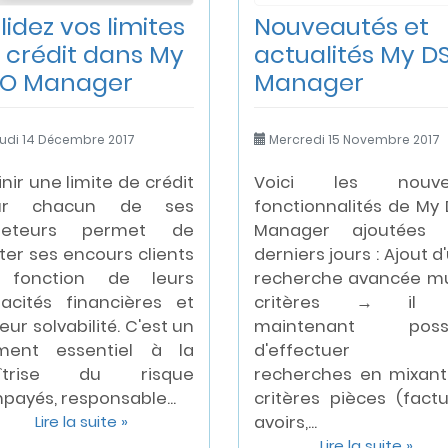
lidez vos limites
Nouveautés et
 crédit dans My
actualités My D
O Manager
Manager
udi 14 Décembre 2017
Mercredi 15 Novembre 2017
inir une limite de crédit
Voici les nouvel
ur chacun de ses
fonctionnalités de My
heteurs permet de
Manager ajoutées 
oter ses encours clients
derniers jours : Ajout d
 fonction de leurs
recherche avancée mu
acités financières et
critères → il 
eur solvabilité. C'est un
maintenant possi
ment essentiel à la
d'effectuer 
îtrise du risque
recherches en mixant
mpayés, responsable...
critères pièces (factu
Lire la suite »
avoirs,...
Lire la suite »