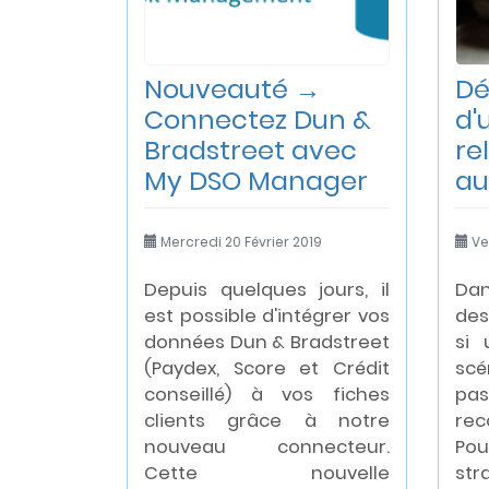
Nouveauté →
Dé
Connectez Dun &
d'
Bradstreet avec
re
My DSO Manager
au
Mercredi 20 Février 2019
Ve
Depuis quelques jours, il
Da
est possible d'intégrer vos
des
données Dun & Bradstreet
si 
(Paydex, Score et Crédit
scé
conseillé) à vos fiches
pa
clients grâce à notre
re
nouveau connecteur.
Po
Cette nouvelle
st