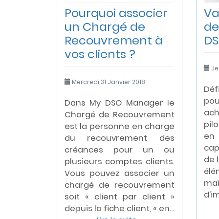
Pourquoi associer
Va
un Chargé de
de
Recouvrement à
DS
vos clients ?
Je
Mercredi 31 Janvier 2018
Déf
po
Dans My DSO Manager le
ac
Chargé de Recouvrement
pil
est la personne en charge
en
du recouvrement des
cap
créances pour un ou
de l
plusieurs comptes clients.
élé
Vous pouvez associer un
ma
chargé de recouvrement
d'i
soit « client par client »
depuis la fiche client, « en...