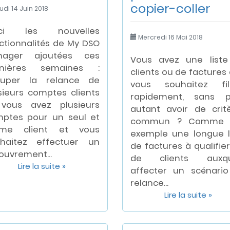
copier-coller
di 14 Juin 2018
ici les nouvelles
Mercredi 16 Mai 2018
ctionnalités de My DSO
nager ajoutées ces
Vous avez une list
rnières semaines :
clients ou de factures
ouper la relance de
vous souhaitez fil
sieurs comptes clients
rapidement, sans p
vous avez plusieurs
autant avoir de crit
ptes pour un seul et
commun ? Comme 
me client et vous
exemple une longue l
haitez effectuer un
de factures à qualifier
ouvrement...
de clients auxqu
Lire la suite »
affecter un scénari
relance...
Lire la suite »