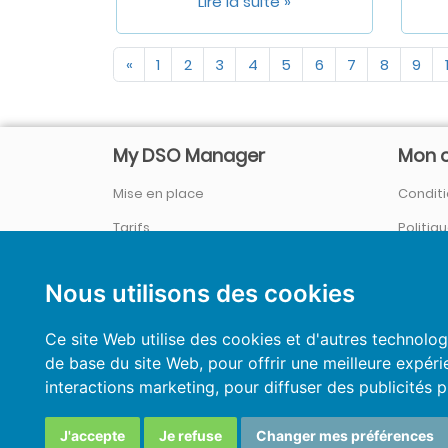
Lire la suite »
«
1
2
3
4
5
6
7
8
9
My DSO Manager
Mon 
Mise en place
Conditi
Tarifs
Politiq
Société / Qui sommes-nous ?
Se con
Nous utilisons des cookies
Références
&
Témoignages
Nouveautés et actualités
Ce site Web utilise des cookies et d'autres technolog
de base du site Web
,
pour offrir une meilleure expéri
Blog du Credit Management
interactions marketing
,
pour diffuser des publicités 
J'accepte
Je refuse
Changer mes préférences