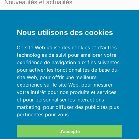
Nouveautés et actualités
Blog du Credit Management
Mon compte
Nous utilisons des cookies
Conditions générales
Ce site Web utilise des cookies et d'autres
technologies de suivi pour améliorer votre
Politique de Confidentialité
expérience de navigation aux fins suivantes :
pour activer les fonctionnalités de base du
Se connecter
site Web
,
pour offrir une meilleure
expérience sur le site Web
,
pour mesurer
Ressources
votre intérêt pour nos produits et services
et pour personnaliser les interactions
Aide en ligne
marketing
,
pour diffuser des publicités plus
pertinentes pour vous
.
Importez vos données en automatique
Vos données sont en sécurité
J'accepte