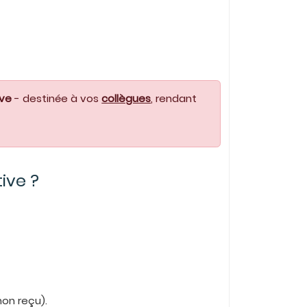
ive
- destinée à vos
collègues
, rendant
tive ?
non reçu).