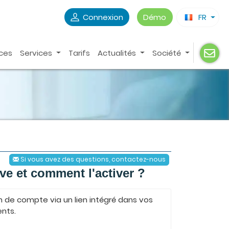
Connexion
Démo
FR
ces
Services
Tarifs
Actualités
Société
Si vous avez des questions, contactez-nous
ive et comment l'activer ?
n de compte via un lien intégré dans vos
ents.