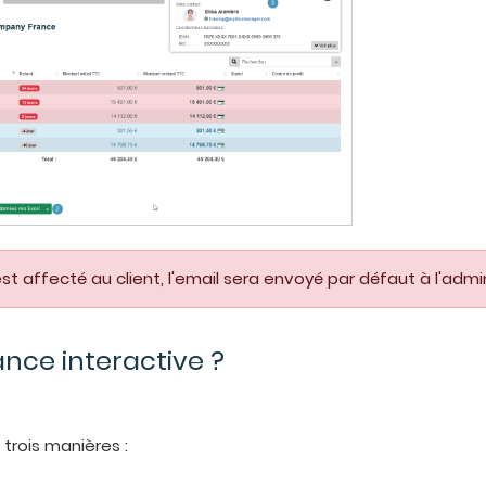
st affecté au client, l'email sera envoyé par défaut à l'adm
ance interactive ?
trois manières :