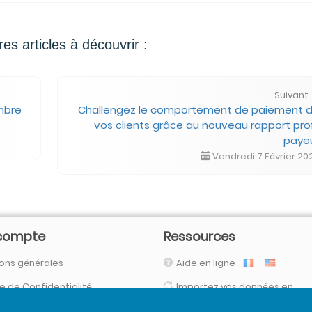
res articles à découvrir :
Suivant
mbre
Challengez le comportement de paiement 
vos clients grâce au nouveau rapport prof
paye
Vendredi 7 Février 20
compte
Ressources
ons générales
Aide en ligne
ue de Confidentialité
Importez vos données en
automatique
necter