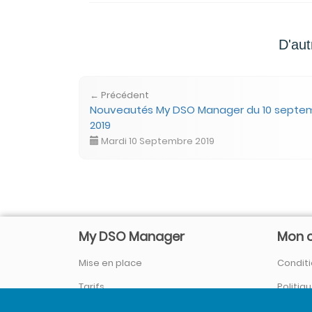
D'aut
← Précédent
Nouveautés My DSO Manager du 10 septe
2019
Mardi 10 Septembre 2019
My DSO Manager
Mon 
Mise en place
Conditi
Tarifs
Politiq
Société / Qui sommes-nous ?
Se con