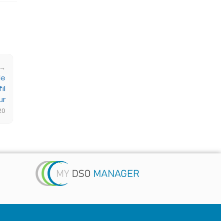
 →
de
il
ur
20