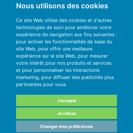
Mon compte
Nous utilisons des cookies
Conditions générales
Ce site Web utilise des cookies et d'autres
technologies de suivi pour améliorer votre
Politique de Confidentialité
expérience de navigation aux fins suivantes :
pour activer les fonctionnalités de base du
Se connecter
site Web
,
pour offrir une meilleure
expérience sur le site Web
,
pour mesurer
Ressources
votre intérêt pour nos produits et services
et pour personnaliser les interactions
Aide en ligne
marketing
,
pour diffuser des publicités plus
pertinentes pour vous
.
Importez vos données en automatique
Vos données sont en sécurité
J'accepte
Je refuse
SARL au capital de 180 000€ immatriculée
Changer mes préférences