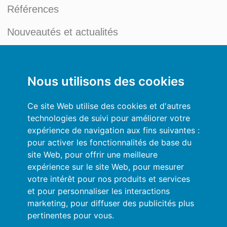
Références
Nouveautés et actualités
Blog du Credit Management
Mon compte
Nous utilisons des cookies
Conditions générales
Ce site Web utilise des cookies et d'autres
technologies de suivi pour améliorer votre
Politique de Confidentialité
expérience de navigation aux fins suivantes :
pour activer les fonctionnalités de base du
Se connecter
site Web
,
pour offrir une meilleure
expérience sur le site Web
,
pour mesurer
Ressources
votre intérêt pour nos produits et services
et pour personnaliser les interactions
Aide en ligne
marketing
,
pour diffuser des publicités plus
pertinentes pour vous
.
Importez vos données en automatique