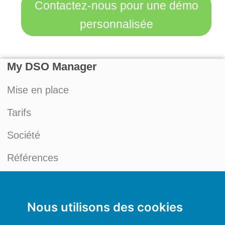
Contactez-nous pour une démo
personnalisée
My DSO Manager
Mise en place
Tarifs
Société
Références
Nouveautés et actualités
Blog du Credit Management
Nous utilisons des cookies