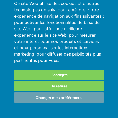
Mon compte
Ce site Web utilise des cookies et d'autres
technologies de suivi pour améliorer votre
Conditions générales
expérience de navigation aux fins suivantes :
pour activer les fonctionnalités de base du
Politique de Confidentialité
site Web
,
pour offrir une meilleure
expérience sur le site Web
,
pour mesurer
Se connecter
votre intérêt pour nos produits et services
et pour personnaliser les interactions
Ressources
marketing
,
pour diffuser des publicités plus
pertinentes pour vous
.
Aide en ligne
Importez vos données en automatique
J'accepte
Vos données sont en sécurité
Je refuse
Changer mes préférences
SARL au capital de 180 000€ immatriculée
au RCS de Grenoble 811828987