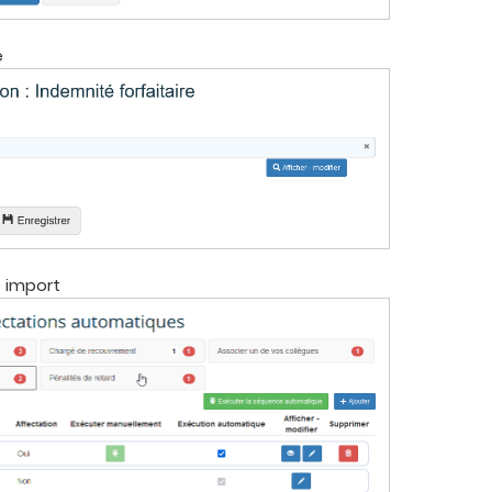
e
e import