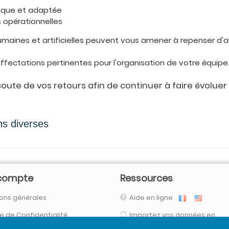
mique et adaptée
 opérationnelles
s humaines et artificielles peuvent vous amener à repenser 
s affectations pertinentes pour l'organisation de votre équipe
ute de vos retours afin de continuer à faire évolue
ns diverses
compte
Ressources
ons générales
Aide en ligne
ue de Confidentialité
Importez vos données en
automatique