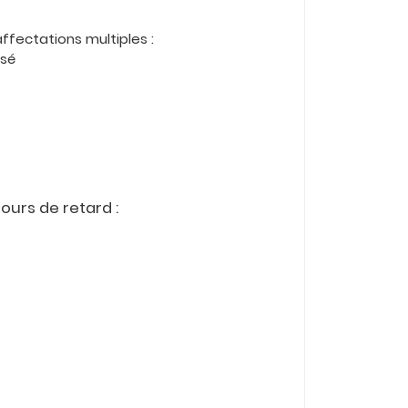
ffectations multiples :
isé
jours de retard :