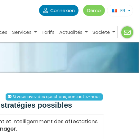
Connexion
Démo
FR
ces
Services
Tarifs
Actualités
Société
Si vous avez des questions, contactez-nous
 stratégies possibles
et intelligemment des affectations
anager
.