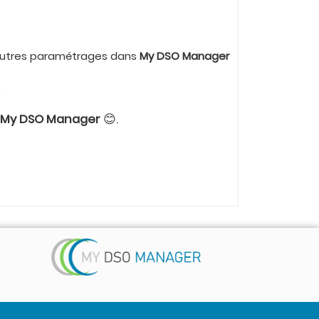
d'autres paramétrages dans
My DSO Manager
.
r
My DSO Manager
😊.
Suivez-nous