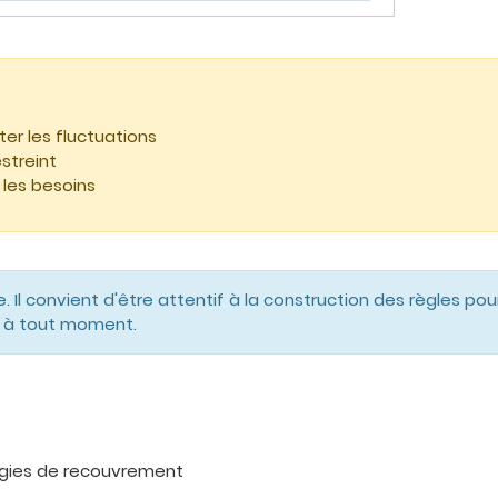
ter les fluctuations
estreint
 les besoins
. Il convient d'être attentif à la construction des règles 
le à tout moment.
égies de recouvrement