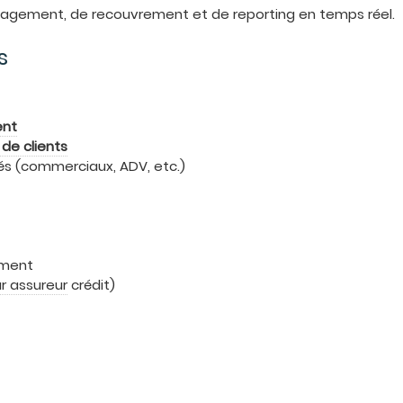
anagement, de recouvrement et de reporting en temps réel.
s
ent
de clients
és (commerciaux, ADV, etc.)
ement
r assureur
crédit)
n