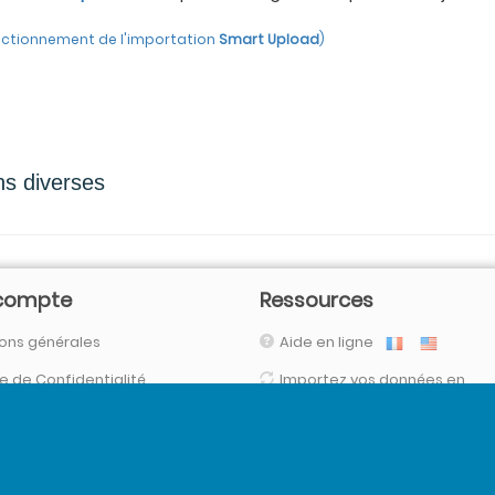
fonctionnement de l'importation
Smart Upload
)
ns diverses
compte
Ressources
ons générales
Aide en ligne
ue de Confidentialité
Importez vos données en
automatique
necter
(via nos connecteurs, FTPs, SFTP, API,
Vos données sont en sécurit