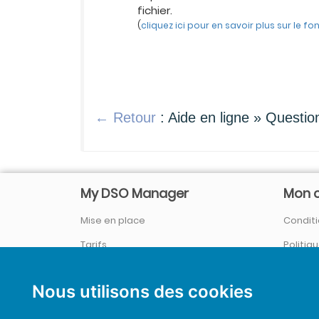
fichier.
(
cliquez ici pour en savoir plus sur le 
← Retour
: Aide en ligne » Questio
My DSO Manager
Mon 
Mise en place
Conditi
Tarifs
Politiq
Société / Qui sommes-nous ?
Se con
Nous utilisons des cookies
Références
&
Témoignages
Nouveautés et actualités