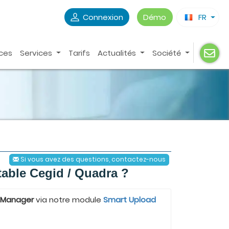
Connexion
Démo
FR
ces
Services
Tarifs
Actualités
Société
Si vous avez des questions, contactez-nous
able Cegid / Quadra ?
 Manager
via notre module
Smart Upload