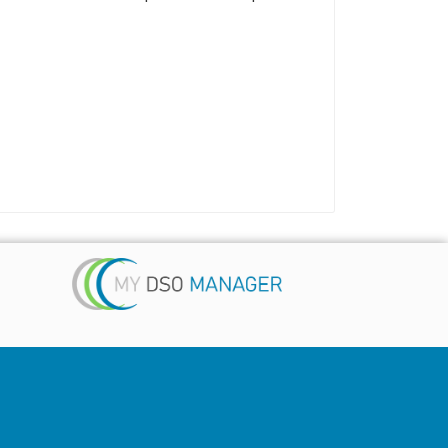
Suivez-nous
 ...)
é