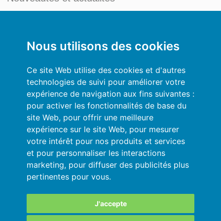
Blog du Credit Management
Mon compte
Nous utilisons des cookies
Conditions générales
Ce site Web utilise des cookies et d'autres
technologies de suivi pour améliorer votre
Politique de Confidentialité
expérience de navigation aux fins suivantes :
pour activer les fonctionnalités de base du
Se connecter
site Web
,
pour offrir une meilleure
expérience sur le site Web
,
pour mesurer
Ressources
votre intérêt pour nos produits et services
et pour personnaliser les interactions
Aide en ligne
marketing
,
pour diffuser des publicités plus
pertinentes pour vous
.
Importez vos données en automatique
Vos données sont en sécurité
J'accepte