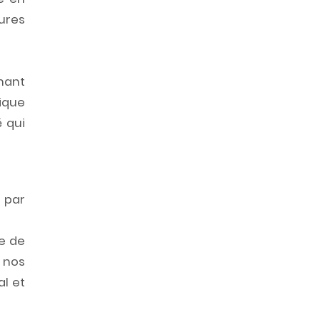
ures
nant
nique
 qui
 par
e de
 nos
al et