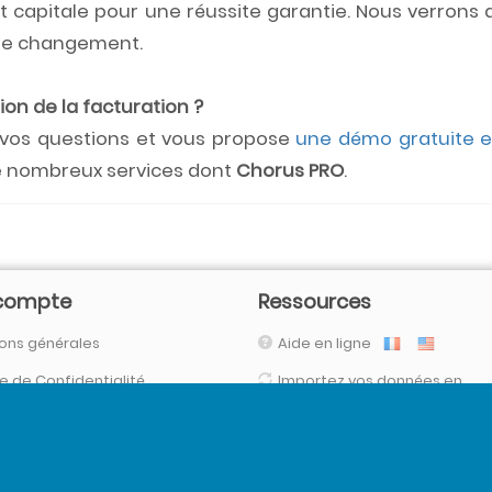
st capitale pour une réussite garantie. Nous verrons
 le changement.
tion de la
facturation ?
vos questions et vous propose
une démo gratuite e
de nombreux services dont
Chorus PRO
.
compte
Ressources
ons générales
Aide en ligne
ue de Confidentialité
Importez vos données en
automatique
necter
(via nos connecteurs, FTPs, SFTP, API,
Vos données sont en sécurit