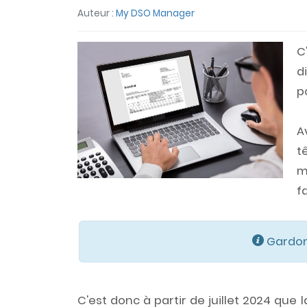
Auteur :
My DSO Manager
C
d
p
A
t
m
f
Gardons
C'est donc à partir de juillet 2024 que 