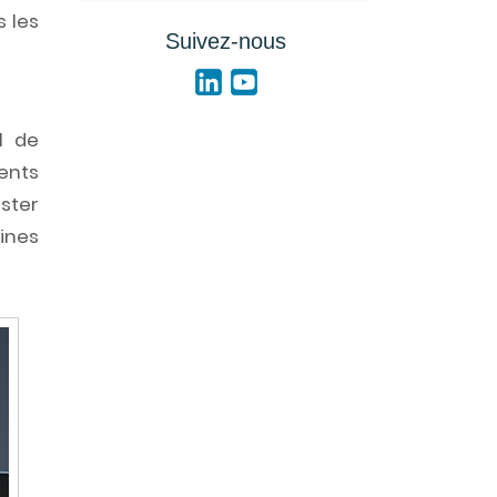
s les
Suivez-nous
l de
ents
ster
ines