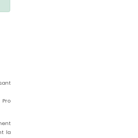
sant
 Pro
ement
t la