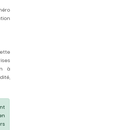
méro
tion
cette
ises
on à
ité,
nt
en
rs