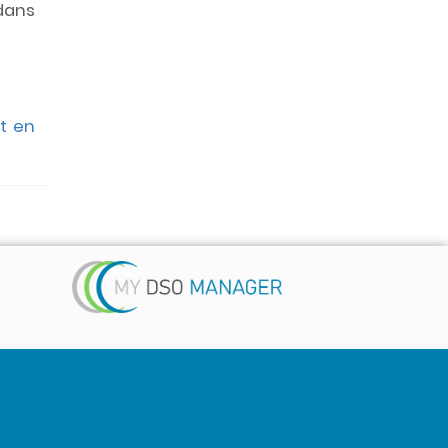
 dans
t en
 ...)
é