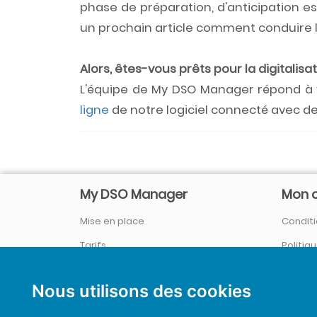
phase de préparation, d'anticipation e
un prochain article comment conduire
Alors, êtes-vous prêts pour la digitalisa
L'équipe de My DSO Manager répond à 
ligne
de notre logiciel connecté avec 
My DSO Manager
Mon 
Mise en place
Conditi
Tarifs
Politiq
Société / Qui sommes-nous ?
Se con
Nous utilisons des cookies
Références
&
Témoignages