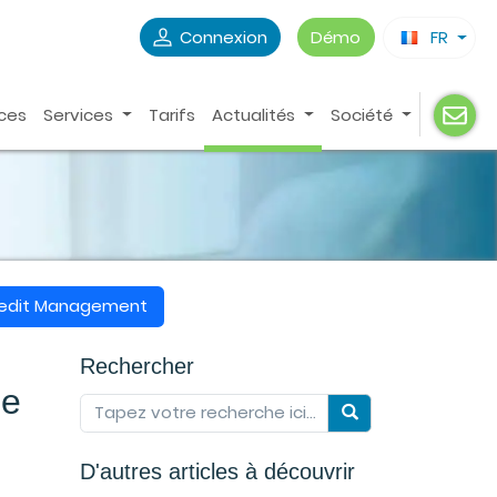
Connexion
Démo
FR
ces
Services
Tarifs
Actualités
Société
redit Management
Rechercher
ue
D'autres articles à découvrir