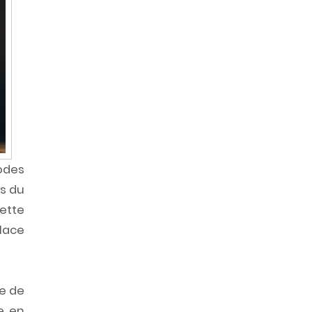
modes
es du
cette
lace
re de
e en