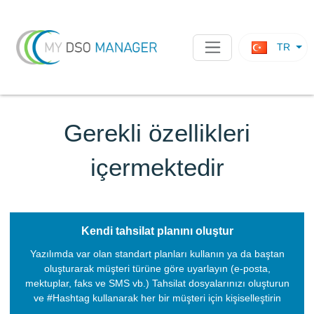
TR
Gerekli özellikleri
içermektedir
Kendi tahsilat planını oluştur
Yazılımda var olan standart planları kullanın ya da baştan
oluşturarak müşteri türüne göre uyarlayın (e-posta,
mektuplar, faks ve SMS vb.) Tahsilat dosyalarınızı oluşturun
ve #Hashtag kullanarak her bir müşteri için kişiselleştirin