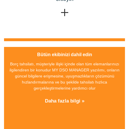
Bütün ekibinizi dahil edin
Borç tahsilatı, müşteriyle ilişki içinde olan tüm elemanlarınızı
ilgilendiren bir konudur
MY DSO MANAGER
yazılımı, onların
güncel bilgilere erişmesine, uyuşmazlıkların çözümünü
hızlandırmalarına ve bu şekilde tahsilatı hızlıca
gerçekleştirmelerine yardımcı olur
Daha fazla bilgi »