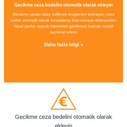
Gecikme ceza bedelini otomatik olarak ekleyin
Gecikme cezası talep edilecek müşterileri belirleyin; ceza
bedeli otomatik olarak hesaplanıp ihtarnameye eklenecektir
Yasal şartlar uyarak ödemenin gecikmesi halinde maddi
tazminat edinin
Daha fazla bilgi »
Gecikme ceza bedelini otomatik olarak
ekleyin