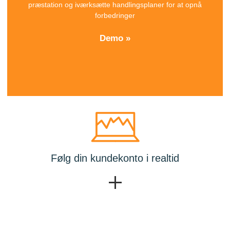
præstation og iværksætte handlingsplaner for at opnå
forbedringer
Demo »
Følg din kundekonto i realtid