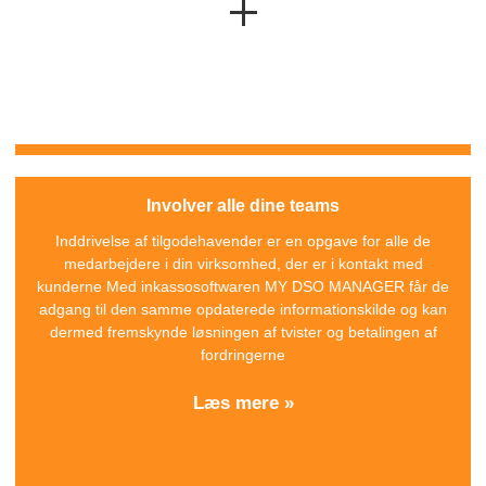
Involver alle dine teams
Inddrivelse af tilgodehavender er en opgave for alle de
medarbejdere i din virksomhed, der er i kontakt med
kunderne Med inkassosoftwaren
MY DSO MANAGER
får de
adgang til den samme opdaterede informationskilde og kan
dermed fremskynde løsningen af tvister og betalingen af
fordringerne
Læs mere »