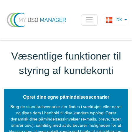
DK
Væsentlige funktioner til
styring af kundekonti
Opret dine egne påmindelsesscenarier
Brug de standardscenarier der findes i værktøjet, eller opret
og tilpas dem i henhold til dine kunders typologi Opret
dynamisk dine påmindelsesskrivelser (e-mails, breve, faxer,
sms'er osv.), samtidig med at du bevarer muligheden for at
tilpasse dem til hver enkelt kunde ved hjælp af #Hashtag-tags