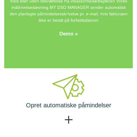
med eller uden bekræftelse fra inkassomedarbejderen Vores
inddrivelsesløsning
MY DSO MANAGER
sender automatisk
den planlagte påmindelsesskrivelse pr. e-mail, hvis fakturaen
ikke er betalt på forfaldsdatoen
Demo »
Opret automatiske påmindelser