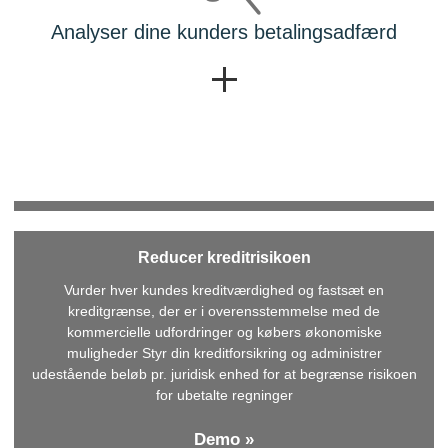
Analyser dine kunders betalingsadfærd
Reducer kreditrisikoen
Vurder hver kundes kreditværdighed og fastsæt en
kreditgrænse, der er i overensstemmelse med de
kommercielle udfordringer og købers økonomiske
muligheder Styr din kreditforsikring og administrer
udestående beløb pr. juridisk enhed for at begrænse risikoen
for ubetalte regninger
Demo »