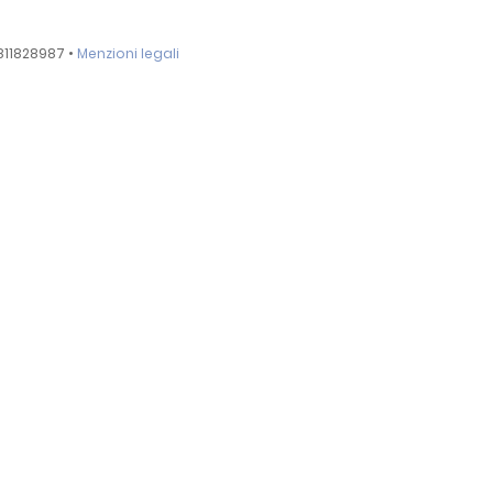
811828987 •
Menzioni legali