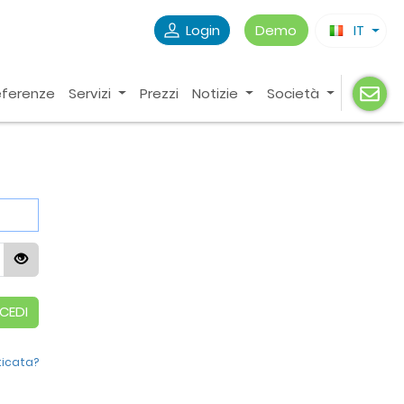
Login
Demo
IT
eferenze
Servizi
Prezzi
Notizie
Società
CEDI
icata?